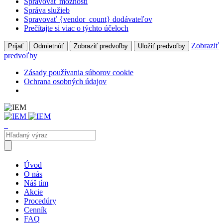
Spravovať možnosti
Správa služieb
Spravovať {vendor_count} dodávateľov
Prečítajte si viac o týchto účeloch
Zobraziť
Prijať
Odmietnúť
Zobraziť predvoľby
Uložiť predvoľby
predvoľby
Zásady používania súborov cookie
Ochrana osobných údajov
Úvod
O nás
Náš tím
Akcie
Procedúry
Cenník
FAQ