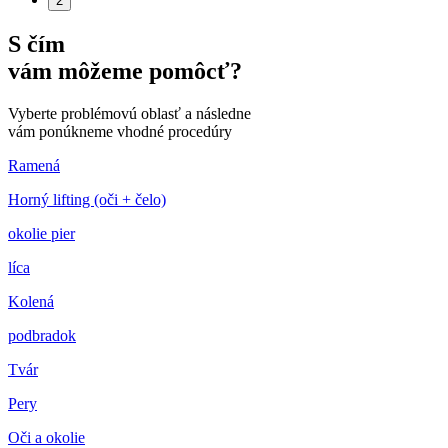
2
S čím
vám môžeme pomôcť?
Vyberte problémovú oblasť a následne
vám ponúkneme vhodné procedúry
Ramená
Horný lifting (oči + čelo)
okolie pier
líca
Kolená
podbradok
Tvár
Pery
Oči a okolie