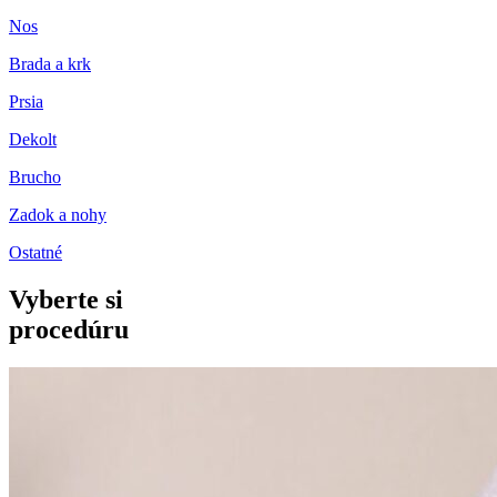
Nos
Brada a krk
Prsia
Dekolt
Brucho
Zadok a nohy
Ostatné
Vyberte si
procedúru