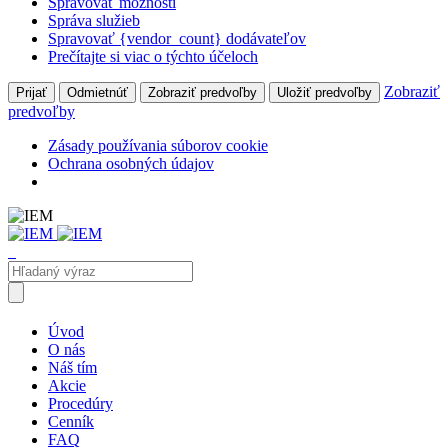
Spravovať možnosti
Správa služieb
Spravovať {vendor_count} dodávateľov
Prečítajte si viac o týchto účeloch
Zobraziť
Prijať
Odmietnúť
Zobraziť predvoľby
Uložiť predvoľby
predvoľby
Zásady používania súborov cookie
Ochrana osobných údajov
Úvod
O nás
Náš tím
Akcie
Procedúry
Cenník
FAQ