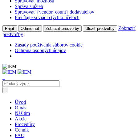
Spravovať možnosti
Správa služieb
Spravovať {vendor_count} dodávateľov
Prečítajte si viac o týchto účeloch
Zobraziť
Prijať
Odmietnúť
Zobraziť predvoľby
Uložiť predvoľby
predvoľby
Zásady používania súborov cookie
Ochrana osobných údajov
Úvod
O nás
Náš tím
Akcie
Procedúry
Cenník
FAQ