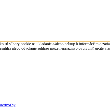
ko sú súbory cookie na ukladanie a/alebo prístup k informáciám o zari
Nesúhlas alebo odvolanie súhlasu môže nepriaznivo ovplyvniť určité vlas
predvoľby