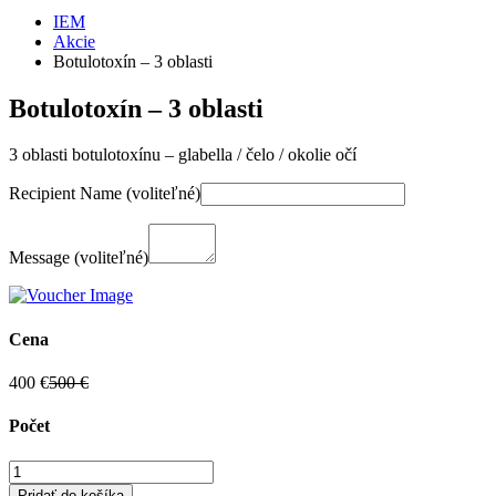
IEM
Akcie
Botulotoxín – 3 oblasti
Botulotoxín – 3 oblasti
3 oblasti botulotoxínu – glabella / čelo / okolie očí
Recipient Name
(voliteľné)
Message
(voliteľné)
Cena
400 €
500 €
Počet
množstvo
Botulotoxín
Pridať do košíka