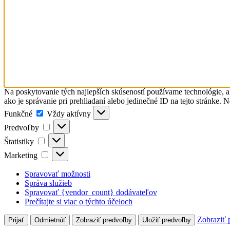
Na poskytovanie tých najlepších skúseností používame technológie, a
ako je správanie pri prehliadaní alebo jedinečné ID na tejto stránke. 
Funkčné
Funkčné
Vždy aktívny
Predvoľby
Predvoľby
Štatistiky
Štatistiky
Marketing
Marketing
Spravovať možnosti
Správa služieb
Spravovať {vendor_count} dodávateľov
Prečítajte si viac o týchto účeloch
Zobraziť 
Prijať
Odmietnúť
Zobraziť predvoľby
Uložiť predvoľby