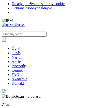
Zásady používania súborov cookie
Ochrana osobných údajov
Úvod
O nás
Náš tím
Akcie
Procedúry
Cenník
FAQ
Akadémia
Kontakt
Zľava!