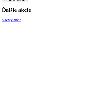
-
3
Ďalšie akcie
oblasti
Všetky akcie