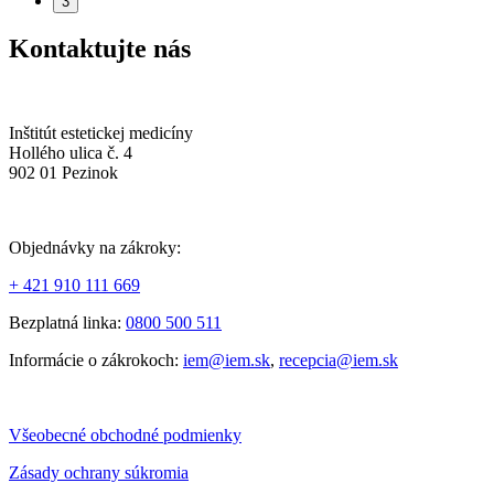
3
Kontaktujte nás
Inštitút estetickej medicíny
Hollého ulica č. 4
902 01 Pezinok
Objednávky na zákroky:
+ 421 910 111 669
Bezplatná linka:
0800 500 511
Informácie o zákrokoch:
iem@iem.sk
,
recepcia@iem.sk
Všeobecné obchodné podmienky
Zásady ochrany súkromia