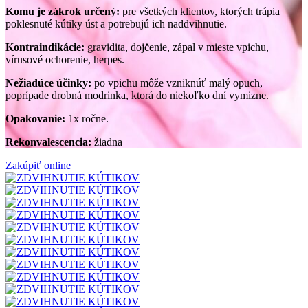
Komu je zákrok určený:
pre všetkých klientov, ktorých trápia
poklesnuté kútiky úst a potrebujú ich naddvihnutie.
Kontraindikácie:
gravidita, dojčenie, zápal v mieste vpichu,
vírusové ochorenie, herpes.
Nežiadúce účinky:
po vpichu môže vzniknúť malý opuch,
poprípade drobná modrinka, ktorá do niekoľko dní vymizne.
Opakovanie:
1x ročne.
Rekonvalescencia:
žiadna
Zakúpiť online