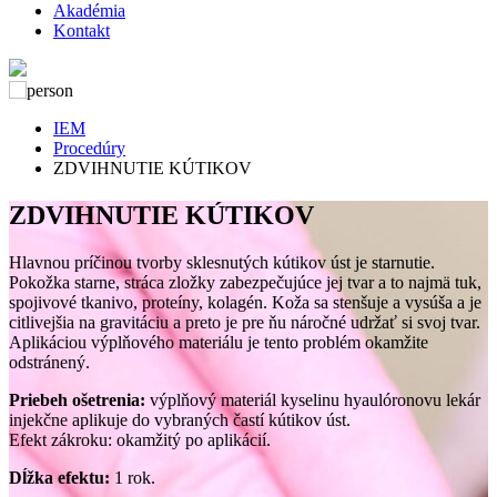
Akadémia
Kontakt
IEM
Procedúry
ZDVIHNUTIE KÚTIKOV
ZDVIHNUTIE KÚTIKOV
Hlavnou príčinou tvorby sklesnutých kútikov úst je starnutie.
Pokožka starne, stráca zložky zabezpečujúce jej tvar a to najmä tuk,
spojivové tkanivo, proteíny, kolagén. Koža sa stenšuje a vysúša a je
citlivejšia na gravitáciu a preto je pre ňu náročné udržať si svoj tvar.
Aplikáciou výplňového materiálu je tento problém okamžite
odstránený.
Priebeh ošetrenia:
výplňový materiál kyselinu hyaulóronovu lekár
injekčne aplikuje do vybraných častí kútikov úst.
Efekt zákroku: okamžitý po aplikácií.
Dĺžka efektu:
1 rok.