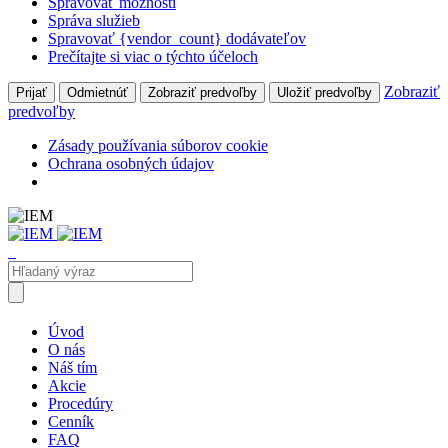
Spravovať možnosti
Správa služieb
Spravovať {vendor_count} dodávateľov
Prečítajte si viac o týchto účeloch
Zobraziť
Prijať
Odmietnúť
Zobraziť predvoľby
Uložiť predvoľby
predvoľby
Zásady používania súborov cookie
Ochrana osobných údajov
Úvod
O nás
Náš tím
Akcie
Procedúry
Cenník
FAQ