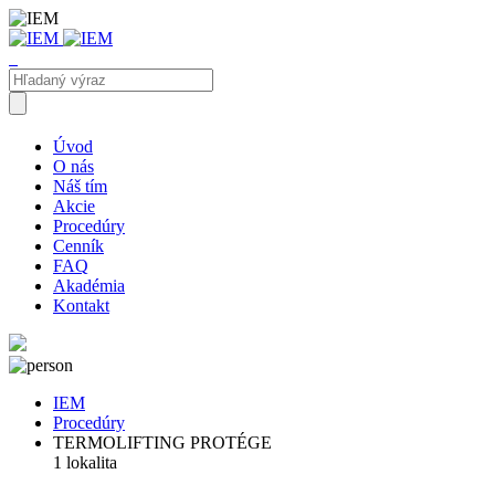
Úvod
O nás
Náš tím
Akcie
Procedúry
Cenník
FAQ
Akadémia
Kontakt
IEM
Procedúry
TERMOLIFTING PROTÉGE
1 lokalita