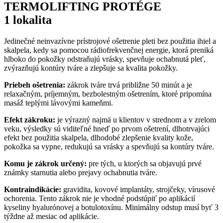
TERMOLIFTING PROTÉGE
1 lokalita
Jedinečné neinvazívne prístrojové ošetrenie pleti bez použitia ihiel a
skalpela, kedy sa pomocou rádiofrekvenčnej energie, ktorá preniká
hlboko do pokožky odstraňujú vrásky, spevňuje ochabnutá pleť,
zvýrazňujú kontúry tváre a zlepšuje sa kvalita pokožky.
Priebeh ošetrenia:
zákrok tváre trvá približne 50 minút a je
relaxačným, príjemným, bezbolestným ošetrením, ktoré pripomína
masáž teplými lávovými kameňmi.
Efekt zákroku:
je výrazný najmä u klientov v strednom a v zrelom
veku, výsledky sú viditeľné hneď po prvom ošetrení, dlhotrvajúci
efekt bez použitia skalpela, dlhodobé zlepšenie kvality kože,
pokožka sa vypne, redukujú sa vrásky a spevňujú sa kontúry tváre.
Komu je zákrok určený:
pre tých, u ktorých sa objavujú prvé
známky starnutia alebo prejavy ochabnutia tváre.
Kontraindikácie:
gravidita, kovové implantáty, strojčeky, vírusové
ochorenia. Tento zákrok nie je vhodné podstúpiť po aplikácií
kyseliny hyalurónovej a botulotoxínu. Minimálny odstup musí byť 3
týždne až mesiac od aplikácie.