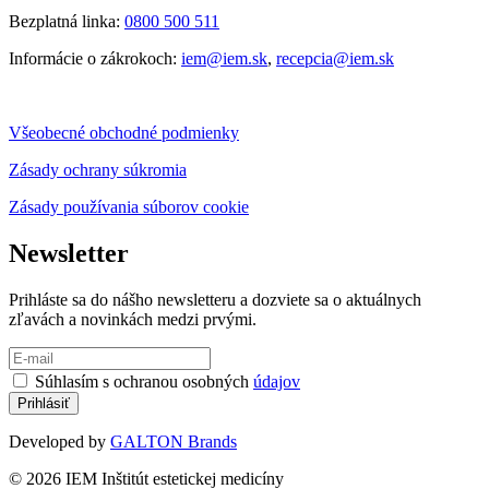
Bezplatná linka:
0800 500 511
Informácie o zákrokoch:
iem@iem.sk
,
recepcia@iem.sk
Všeobecné obchodné podmienky
Zásady ochrany súkromia
Zásady používania súborov cookie
Newsletter
Prihláste sa do nášho newsletteru a dozviete sa o aktuálnych
zľavách a novinkách medzi prvými.
Súhlasím s ochranou osobných
údajov
Developed by
GALTON Brands
© 2026 IEM Inštitút estetickej medicíny