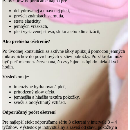
Baby Glow odporúčame najmä pri:
dehydrovanej a unavenej pleti,
prvých známkach starnutia,
strate elasticity,
jemných vráskach,
pleti vystavenej stresu, slnku alebo klimatizácii,
Ako prebieha ošetrenie?
Po úvodnej konzultácii sa aktívne látky aplikujú pomocou jemných
mikrovpichov do povrchových vrstiev pokožky. Po zákroku môže
byť pleť mierne začervenaná, čo zvyčajne ustúpi do niekoľkých
hodín.
Výsledkom je:
intenzívne hydratovaná pleť,
prirodzený glow efekt,
jemnejšia a hladšia textúra pokožky,
svieži a oddýchnutý vzhľad.
Odporúčaný počet ošetrení
Pre najlepší efekt odporúčame sériu 3 ošetrení v intervale 3 – 4
týždňov. Výsledok je individuálny a závisí od stavu pokožky a