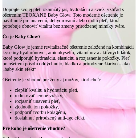
Doprajte svojej pleti okamžitý jas, hydratáciu a svieži vzhľad s
ošetrením TEOXANE Baby Glow. Toto moderné ošetrenie je
navrhnuté pre unavenú, dehydrovanú alebo mdlú pleť, ktorá
potrebuje obnoviť vitalitu bez zmeny prirodzenej mimiky tváre.
Čo je Baby Glow?
Baby Glow je jemné revitalizačné ošetrenie založené na kombinácii
kyseliny hyalurónovej, aminokyselín, vitamínov a aktívnych látok,
ktoré podporujú hydratáciu, elasticitu a rozjasnenie pokožky. Pleť
po ošetrení pôsobí oddýchnuto, hladko a prirodzene žiarivo – ako
„baby skin efekt“.
Ošetrenie je vhodné pre ženy aj mužov, ktorí chcú:
zlepšiť kvalitu a hydratáciu pleti,
redukovať jemné vrásky,
rozjasniť unavenú pleť,
zjednotiť tón pokožky,
podporiť tvorbu kolagénu,
dosiahnuť prirodzený anti-age efekt.
Pre koho je ošetrenie vhodné?