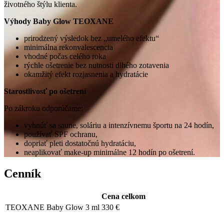
životného štýlu klienta.
Výhody Baby Glow TEOXANE
prirodzený výsledok bez „umelého efektu“
minimálna rekonvalescencia
vhodné počas celého roka
rýchle ošetrenie bez nutnosti dlhého zotavenia
okamžitý efekt rozjasnenia a hydratácie
Starostlivosť po ošetrení
Po zákroku odporúčame:
vyhnúť sa saune, soláriu a intenzívnemu športu na 24 hodín,
používať SPF ochranu,
dopriať pleti dostatočnú hydratáciu,
neaplikovať make-up minimálne 12 hodín po ošetrení.
Cenník
Cena celkom
TEOXANE Baby Glow 3 ml
330 €