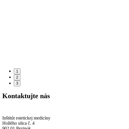
1
2
3
Kontaktujte nás
Inštitút estetickej medicíny
Hollého ulica č. 4
902 01 Pezinok