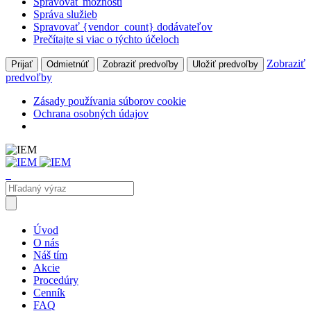
Spravovať možnosti
Správa služieb
Spravovať {vendor_count} dodávateľov
Prečítajte si viac o týchto účeloch
Zobraziť
Prijať
Odmietnúť
Zobraziť predvoľby
Uložiť predvoľby
predvoľby
Zásady používania súborov cookie
Ochrana osobných údajov
Úvod
O nás
Náš tím
Akcie
Procedúry
Cenník
FAQ