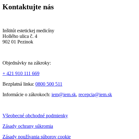
Kontaktujte nás
Inštitút estetickej medicíny
Hollého ulica č. 4
902 01 Pezinok
Objednávky na zákroky:
+ 421 910 111 669
Bezplatná linka:
0800 500 511
Informácie o zákrokoch:
iem@iem.sk
,
recepcia@iem.sk
Všeobecné obchodné podmienky
Zásady ochrany súkromia
Zásady používania súborov cookie