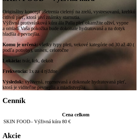
Originálny koncept ošetrenia cielený na zrelú, vystresovanú, krehkú
citlivú pleť, ktorá javí známky starnutia.
Výživná protivrásková kúra ála Palla pleť okamžite oživí, vypne
a omladí Vaša pokožka bude dokonale hydratovaná a na dotyk
hladšia a pevnejšia.
Komu je určená:
všetky typy pleti, vekové kategórie od 30 až 40 (
podľa potreby), unisex, celoročne
Lokácia:
tvár, krk, dekolt
Frekvencia:
1x za 4 týždne
Výsledok:
vyživená, regenovaná a dokonale hydratovaná pleť,
ktorá je viditeľne pevnejšia a mladistvejšia
Cenník
Cena celkom
SKIN FOOD– Výživná kúra
80 €
Akcie