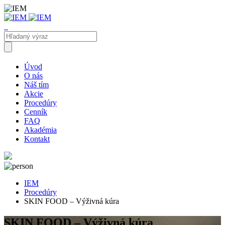
Úvod
O nás
Náš tím
Akcie
Procedúry
Cenník
FAQ
Akadémia
Kontakt
IEM
Procedúry
SKIN FOOD – Výživná kúra
SKIN FOOD – Výživná kúra