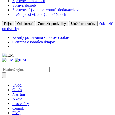
Spravovať možnosti
Správa služieb
Spravovať {vendor_count} dodávateľov
Prečítajte si viac o týchto účeloch
Zobraziť
Prijať
Odmietnúť
Zobraziť predvoľby
Uložiť predvoľby
predvoľby
Zásady používania súborov cookie
Ochrana osobných údajov
Úvod
O nás
Náš tím
Akcie
Procedúry
Cenník
FAQ