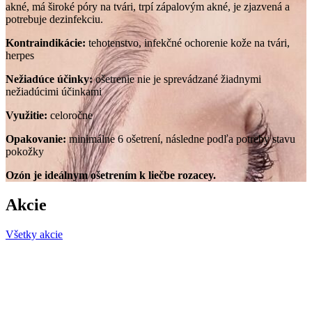
akné, má široké póry na tvári, trpí zápalovým akné, je zjazvená a
potrebuje dezinfekciu.
Kontraindikácie:
tehotenstvo, infekčné ochorenie kože na tvári,
herpes
Nežiadúce účinky:
ošetrenie nie je sprevádzané žiadnymi
nežiadúcimi účinkami
Využitie:
celoročne
Opakovanie:
minimálne 6 ošetrení, následne podľa potreby stavu
pokožky
Ozón je ideálnym ošetrením k liečbe rozacey.
Akcie
Všetky akcie