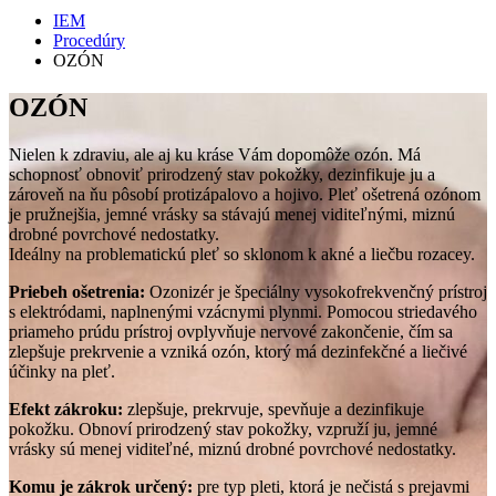
IEM
Procedúry
OZÓN
OZÓN
Nielen k zdraviu, ale aj ku kráse Vám dopomôže ozón. Má
schopnosť obnoviť prirodzený stav pokožky, dezinfikuje ju a
zároveň na ňu pôsobí protizápalovo a hojivo. Pleť ošetrená ozónom
je pružnejšia, jemné vrásky sa stávajú menej viditeľnými, miznú
drobné povrchové nedostatky.
Ideálny na problematickú pleť so sklonom k akné a liečbu rozacey.
Priebeh ošetrenia:
Ozonizér je špeciálny vysokofrekvenčný prístroj
s elektródami, naplnenými vzácnymi plynmi. Pomocou striedavého
priameho prúdu prístroj ovplyvňuje nervové zakončenie, čím sa
zlepšuje prekrvenie a vzniká ozón, ktorý má dezinfekčné a liečivé
účinky na pleť.
Efekt zákroku:
zlepšuje, prekrvuje, spevňuje a dezinfikuje
pokožku. Obnoví prirodzený stav pokožky, vzpruží ju, jemné
vrásky sú menej viditeľné, miznú drobné povrchové nedostatky.
Komu je zákrok určený:
pre typ pleti, ktorá je nečistá s prejavmi