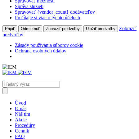
Spravovať možnosti
Správa služieb
Spravovať {vendor_count} dodávateľov
Prečítajte si viac o týchto účeloch
Zobraziť
Prijať
Odmietnúť
Zobraziť predvoľby
Uložiť predvoľby
predvoľby
Zásady používania súborov cookie
Ochrana osobných údajov
Úvod
O nás
Náš tím
Akcie
Procedúry
Cenník
FAQ