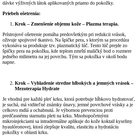
dávke výživných látok aplikovaných priamo do pokožky.
Priebeh ošetrenia:
Krok – Zmenšenie objemu kože – Plazma terapia.
Prístrojové ošetrenie pomáha predovšetkým pri redukcii vrások,
oživuje spojivové tkanivo. Na špičke pera, s ktorým sa procedúra
vykonáva sa produkuje tzv. plazmatický lúč. Tento lúč prejde zo
špičky pera na pokožku, kde teplom zmrští maličký bod o rozmere
jedného milimetra na jej povrchu. Tým sa pokožka v okolí bodu
napne.
Krok –
Vyhladenie stredne hlbokých a jemných vrások –
Mezoterapia Hydrate
Je vhodná pre každú pleť krku, ktorá potrebuje hĺbkovo hydratovať,
je suchá, má viditeľné známky únavy, jemné povrchové vrásky a je
celkovo mdlá a ochabnutá. Je výbornou prevenciou proti
predčasnému starnutiu pleti na krku. Mnohopočetnými
mikroinjekciami sa intradermálne aplikuje do kože koktail kyseliny
hyaulóronovej, ktorá zlepšuje kvalitu, elasticitu a hydratáciu
pokožky v oblasti krku.