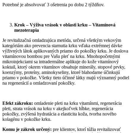
Potrebné je absolvovať 3 ošetrenia po dobu 2 týždňov.
Krok – Výživa vrások v oblasti krku – Vitamínová
mezoterapia
Je revitalizačná omladzujúca metóda, určená všetkým vekovým
kategóriám ako prevencia starnutia krku vďaka extrémnej dávke
výživných látok aplikovaných priamo do pokožky krku. Je doslova
vitamínovou bombou pre Vašu pleť na krku. Mnohopočetnými
mikroinjekciami sa intradermálne aplikuje do kože vitamínový
koktail, ktorý okrem vitamínov obsahuje minerály, stopové prvky,
koenzýmy, proteíny, aminokyseliny, ktoré blahodarne účinkujú
priamo v pokožke. Všetky tieto účinné látky majú významný podiel
na regenerácií a omladzovaní pokožky.
Efekt zákroku:
omladenie pleti na krku vitamínmi, regenerácia
pleti, strata vrások na krku v akejkoľvek hĺbke, regenerácia
pokožky, zvýšená hydratácia a elasticita koža, tvorba nového
kolagénu v pokožke krku.
Komu je zákrok určený:
pre klientov, ktorí túžia revitalizovať