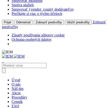
Spravovať možnosti
Správa služieb
Spravovať {vendor_count} dodávateľov
Prečítajte si viac o týchto účeloch
Zobraziť
Prijať
Odmietnúť
Zobraziť predvoľby
Uložiť predvoľby
predvoľby
Zásady používania súborov cookie
Ochrana osobných údajov
Úvod
O nás
Náš tím
Akcie
Procedúry
Cenník
FAQ