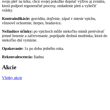
svoju pleť na krku, chcú svojej pokožke dopriať výživu aj zvnútra,
ktorá podporí regeneračné procesy, omladenie pleti a vyliečiť
vrásky.
Kontraindikácie:
gravidita, dojčenie, zápal v mieste vpichu,
vírusové ochorenie, herpes, bradavice
.
Nežiadúce účinky:
po vpichoch môže niekoľko minút pretrvávať
jemné brnenie a začervenanie, poprípade drobná modrinka, ktorá do
niekoľko dní vymizne.
Opakovanie:
1x po dobu jedného roka.
Rekonvalescencia:
žiadna
Akcie
Všetky akcie