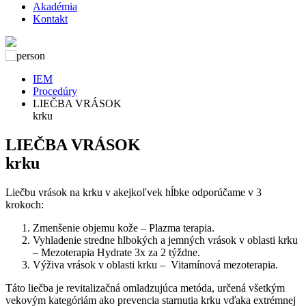
Akadémia
Kontakt
IEM
Procedúry
LIEČBA VRÁSOK
krku
LIEČBA VRÁSOK
krku
Liečbu vrások na krku v akejkoľvek hĺbke odporúčame v 3
krokoch:
Zmenšenie objemu kože – Plazma terapia.
Vyhladenie stredne hlbokých a jemných vrások v oblasti krku
– Mezoterapia Hydrate 3x za 2 týždne.
Výživa vrások v oblasti krku – Vitamínová mezoterapia.
Táto liečba je revitalizačná omladzujúca metóda, určená všetkým
vekovým kategóriám ako prevencia starnutia krku vďaka extrémnej