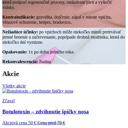
ktorá podporí regeneračné procesy, omladenie pleti a vyliečiť
vrásky.
Kontraindikácie:
gravidita, dojčenie, zápal v mieste vpichu,
vírusové ochorenie, herpes, bradavice
.
Nežiadúce účinky:
po vpichoch môže niekoľko minút pretrvávať
jemné brnenie a začervenanie, poprípade drobná modrinka, ktorá do
niekoľko dní vymizne.
Opakovanie:
1x po dobu jedného roka.
Rekonvalescencia:
žiadna
Akcie
Všetky akcie
Zľava!
Botulotoxín – zdvihnutie špičky nosa
Akciová cena 50 €
Cena pred 70 €