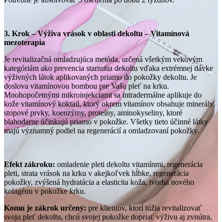
3. Krok – Výživa vrások v oblasti dekoltu – Vitamínová
mezoterapia
Je revitalizačná omladzujúca metóda, určená všetkým vekovým
kategóriám ako prevencia starnutia dekoltu vďaka extrémnej dávke
výživných látok aplikovaných priamo do pokožky dekoltu. Je
doslova vitamínovou bombou pre Vašu pleť na krku.
Mnohopočetnými mikroinjekciami sa intradermálne aplikuje do
kože vitamínový koktail, ktorý okrem vitamínov obsahuje minerály,
stopové prvky, koenzýmy, proteíny, aminokyseliny, ktoré
blahodarne účinkujú priamo v pokožke. Všetky tieto účinné látky
majú významný podiel na regenerácií a omladzovaní pokožky.
Efekt zákroku:
omladenie pleti dekoltu vitamínmi, regenerácia
pleti, strata vrások na krku v akejkoľvek hĺbke, regenerácia
pokožky, zvýšená hydratácia a elasticita koža, tvorba nového
kolagénu v pokožke krku.
Komu je zákrok určený:
pre klientov, ktorí túžia revitalizovať
svoju pleť dekoltu, chcú svojej pokožke dopriať výživu aj zvnútra,