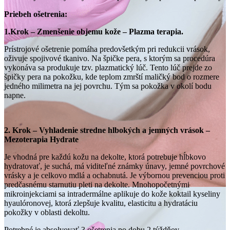
Priebeh ošetrenia:
1.Krok – Zmenšenie objemu kože – Plazma terapia.
Prístrojové ošetrenie pomáha predovšetkým pri redukcii vrások,
oživuje spojivové tkanivo. Na špičke pera, s ktorým sa procedúra
vykonáva sa produkuje tzv. plazmatický lúč. Tento lúč prejde zo
špičky pera na pokožku, kde teplom zmrští maličký bod o rozmere
jedného milimetra na jej povrchu. Tým sa pokožka v okolí bodu
napne.
2. Krok –
Vyhladenie stredne hlbokých a jemných vrások –
Mezoterapia Hydrate
Je vhodná pre každú kožu na dekolte, ktorá potrebuje hĺbkovo
hydratovať, je suchá, má viditeľné známky únavy, jemné povrchové
vrásky a je celkovo mdlá a ochabnutá. Je výbornou prevenciou proti
predčasnému starnutiu pleti na dekolte. Mnohopočetnými
mikroinjekciami sa intradermálne aplikuje do kože koktail kyseliny
hyaulóronovej, ktorá zlepšuje kvalitu, elasticitu a hydratáciu
pokožky v oblasti dekoltu.
Potrebné je absolvovať 3 ošetrenia po dobu 2 týždňov.