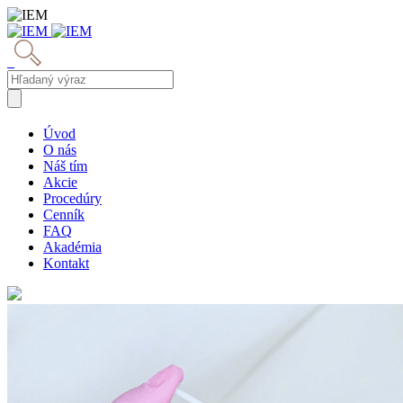
Úvod
O nás
Náš tím
Akcie
Procedúry
Cenník
FAQ
Akadémia
Kontakt