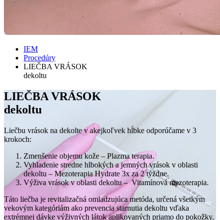
IEM
Procedúry
LIEČBA VRÁSOK
dekoltu
LIEČBA VRÁSOK
dekoltu
Liečbu vrások na dekolte v akejkoľvek hĺbke odporúčame v 3
krokoch:
Zmenšenie objemu kože – Plazma terapia.
Vyhladenie stredne hlbokých a jemných vrások v oblasti
dekoltu – Mezoterapia Hydrate 3x za 2 týždne.
Výživa vrások v oblasti dekoltu – Vitamínová mezoterapia.
Táto liečba je revitalizačná omladzujúca metóda, určená všetkým
vekovým kategóriám ako prevencia starnutia dekoltu vďaka
extrémnej dávke výživných látok aplikovaných priamo do pokožky.