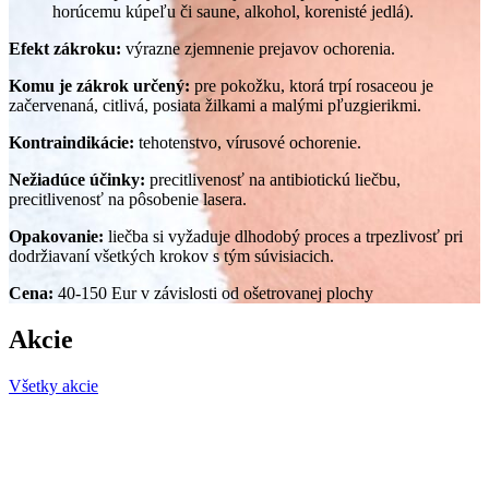
horúcemu kúpeľu či saune, alkohol, korenisté jedlá).
Efekt zákroku:
výrazne zjemnenie prejavov ochorenia.
Komu je zákrok určený:
pre pokožku, ktorá trpí rosaceou je
začervenaná, citlivá, posiata žilkami a malými pľuzgierikmi.
Kontraindikácie:
tehotenstvo, vírusové ochorenie.
Nežiadúce účinky:
precitlivenosť na antibiotickú liečbu,
precitlivenosť na pôsobenie lasera.
Opakovanie:
liečba si vyžaduje dlhodobý proces a trpezlivosť pri
dodržiavaní všetkých krokov s tým súvisiacich.
Cena:
40-150 Eur v závislosti od ošetrovanej plochy
Akcie
Všetky akcie