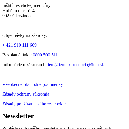
Inštitút estetickej medicíny
Hollého ulica č. 4
902 01 Pezinok
Objednávky na zákroky:
+ 421 910 111 669
Bezplatná linka:
0800 500 511
Informácie o zákrokoch:
iem@iem.sk
,
recepcia@iem.sk
Všeobecné obchodné podmienky
Zásady ochrany súkromia
Zásady používania súborov cookie
Newsletter
Prihláste sa do nášho newsletteru a dozviete sa o aktuálnych