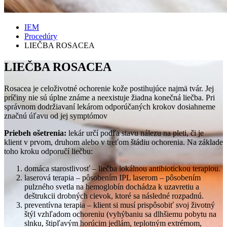
IEM
Procedúry
LIEČBA ROSACEA
LIEČBA ROSACEA
Rosacea je celoživotné ochorenie kože postihujúce najmä tvár. Jej
príčiny nie sú úplne známe a neexistuje žiadna konečná liečba. Pri
správnom dodržiavaní lekárom odporúčaných krokov dosiahneme
značnú úľavu od jej symptómov
Priebeh ošetrenia:
lekár určí podľa stavu nálezu na pleti, či je
klient v prvom, druhom alebo v treťom štádiu ochorenia. Na základe
toho kroku odporučí liečbu:
domáca starostlivosť – liečba lokálnou antibiotickou terapiou.
laserová terapia – pôsobením IPL laserom – pôsobením
pulzného svetla na hemoglobín dochádza k uzavretiu a
deštrukcii drobných cievok, ktoré sa následné rozpadnú.
preventívna terapia – klient si musí prispôsobiť svoj životný
štýl vzhľadom ochoreniu (vyhýbaniu sa dlhšiemu pobytu na
slnku, štipľavým horúcim jedlám, teplotným extrémom,