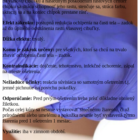
na vlasovú cibuľku a následným poškodením rastových centier
chĺpku sa stráca schopnosť jeho rastu, stenčuje sa, stráca farbu,
skracuj sa a na koniec chĺpok prestane rásť.
Efekt zákroku:
postupná redukcia ochlpenia na časti tela – zadok
až do úplného odstránenia rastu vlasovej cibuľky.
Dĺžka efektu:
trvalý.
Komu je zákrok určený:
pre všetkých, ktorí sa chcú na trvalo
zbaviť ochlpenia časti tela – zadok.
Kontraindikácie:
dojčenie, tehotenstvo, infekčné ochorenie, zápal
na mieste ošetrenia.
Nežiadúce účinky:
reakcia súvisiaca so samotným ošetrením t.j.
jemné pichnutie na povrchu pokožky.
Odporúčanie:
Pred prvým ošetrením treba prísť dôkladne oholený
žiletkou.
Počas celej kúry sa nesmie vystavovať slnečnému žiareniu, či už
prírodnému alebo umelému a pokožka nesmie byť vystavená týmto
žiarenia pred 1 ošetrením 1 mesiac.
Využitie:
iba v zimnom období.