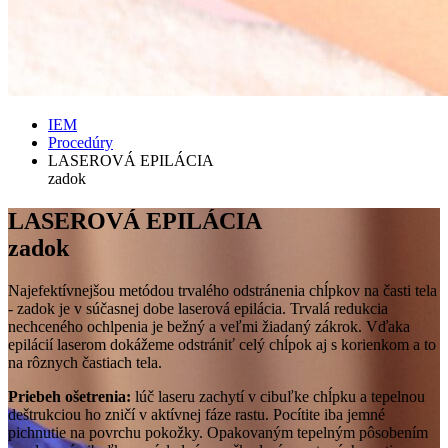
IEM
Procedúry
LASEROVÁ EPILÁCIA
zadok
LASEROVÁ EPILÁCIA
zadok
Najefektívnejšou metódou trvalého odstránenia chĺpkov na časti tela
- zadok je v súčasnej dobe laserová epilácia. Trvalá redukcia
nechceného ochlpenia je bežný a veľmi žiadaný zákrok. Vďaka
epilácií laserom dokážeme odstrániť celý chĺpok aj s korienkom a to
na rôznych častiach tela.
Priebeh ošetrenia:
lúč laseru zachytí v cibuľke chĺpku a tepelnou
deštrukciou ho zničí v aktívnej fáze rastu. Pocítite iba jemné
pichnutie na povrchu pokožky. Opakovaným tepelným pôsobením