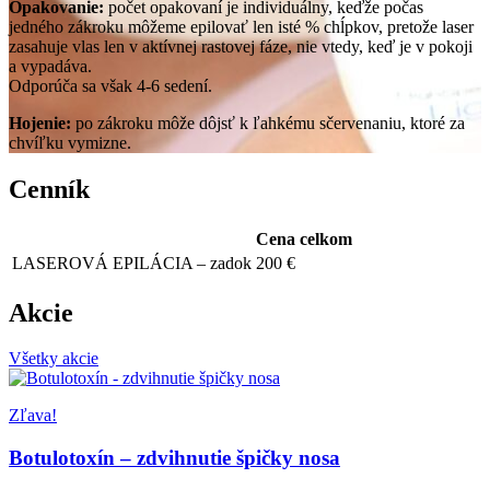
Opakovanie:
počet opakovaní je individuálny, keďže počas
jedného zákroku môžeme epilovať len isté % chĺpkov, pretože laser
zasahuje vlas len v aktívnej rastovej fáze, nie vtedy, keď je v pokoji
a vypadáva.
Odporúča sa však 4-6 sedení.
Hojenie:
po zákroku môže dôjsť k ľahkému sčervenaniu, ktoré za
chvíľku vymizne.
Cenník
Cena celkom
LASEROVÁ EPILÁCIA – zadok
200 €
Akcie
Všetky akcie
Zľava!
Botulotoxín – zdvihnutie špičky nosa