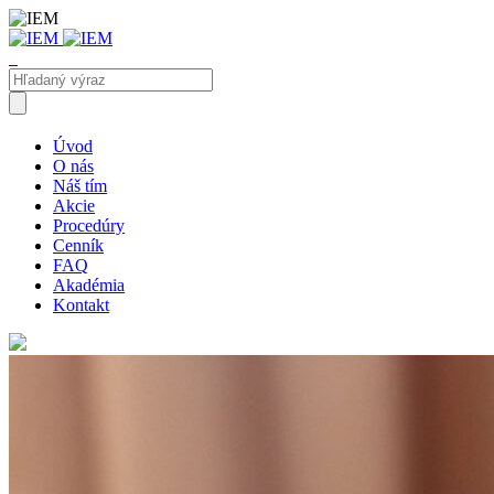
Úvod
O nás
Náš tím
Akcie
Procedúry
Cenník
FAQ
Akadémia
Kontakt