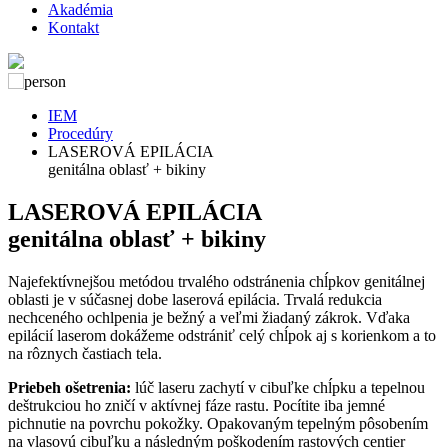
Akadémia
Kontakt
IEM
Procedúry
LASEROVÁ EPILÁCIA
genitálna oblasť + bikiny
LASEROVÁ EPILÁCIA
genitálna oblasť + bikiny
Najefektívnejšou metódou trvalého odstránenia chĺpkov genitálnej
oblasti je v súčasnej dobe laserová epilácia. Trvalá redukcia
nechceného ochlpenia je bežný a veľmi žiadaný zákrok. Vďaka
epilácií laserom dokážeme odstrániť celý chĺpok aj s korienkom a to
na rôznych častiach tela.
Priebeh ošetrenia:
lúč laseru zachytí v cibuľke chĺpku a tepelnou
deštrukciou ho zničí v aktívnej fáze rastu. Pocítite iba jemné
pichnutie na povrchu pokožky. Opakovaným tepelným pôsobením
na vlasovú cibuľku a následným poškodením rastových centier