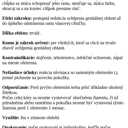
chĺpku sa stráca schopnosť jeho rastu, stenčuje sa, stráca farbu,
skracuj sa a na koniec chĺpok prestane rásť.
Efekt zákroku:
postupná redukcia ochlpenia genitálnej oblasti až
do úplného odstránenia rastu vlasovej cibuľky.
Dĺžka efektu:
trvalý.
Komu je zákrok určený:
pre všetkých, ktorí sa chcú na trvalo
zbaviť ochlpenia genitálnej oblasti.
Kontraindikácie:
dojčenie, tehotenstvo, infekčné ochorenie, zápal
na mieste ošetrenia.
Nežiadúce účinky:
reakcia súvisiaca so samotným ošetrením t.j.
jemné pichnutie na povrchu pokožky.
Odporúčanie:
Pred prvým ošetrením treba prísť dôkladne oholený
žiletkou.
Počas celej kúry sa nesmie vystavovať slnečnému žiareniu, či už
prírodnému alebo umelému a pokožka nesmie byť vystavená týmto
žiarenia pred 1 ošetrením 1 mesiac.
Využitie:
iba v zimnom období.
Opakovanie:
počet opakovaní je individuálny, keďže počas