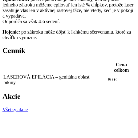
jedného zákroku môžeme epilovať len isté % chĺpkov, pretože laser
zasahuje vlas len v aktívnej rastovej fáze, nie vtedy, keď je v pokoji
a vypadáva.
Odporúča sa však 4-6 sedení.
Hojenie:
po zákroku môže dôjsť k ľahkému sčervenaniu, ktoré za
chvíľku vymizne.
Cenník
Cena
celkom
LASEROVÁ EPILÁCIA – genitálna oblasť +
80 €
bikiny
Akcie
Všetky akcie