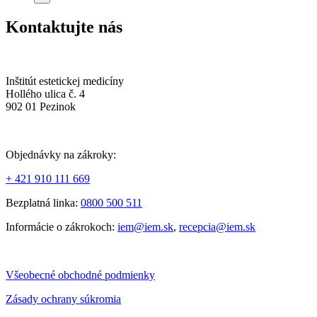
Kontaktujte nás
Inštitút estetickej medicíny
Hollého ulica č. 4
902 01 Pezinok
Objednávky na zákroky:
+ 421 910 111 669
Bezplatná linka:
0800 500 511
Informácie o zákrokoch:
iem@iem.sk
,
recepcia@iem.sk
Všeobecné obchodné podmienky
Zásady ochrany súkromia