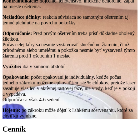
Kontraindikácie:
dojčenie, tehotenstvo, infekčné ochorenie, zápal
na mieste ošetrenia.
Nežiadúce účinky:
reakcia súvisiaca so samotným ošetrením t.j.
jemné pichnutie na povrchu pokožky.
Odporúčanie:
Pred prvým ošetrením treba prísť dôkladne oholený
žiletkou.
Počas celej kúry sa nesmie vystavovať slnečnému žiareniu, či už
prírodnému alebo umelému a pokožka nesmie byť vystavená týmto
žiarenia pred 1 ošetrením 1 mesiac.
Využitie:
iba v zimnom období.
Opakovanie:
počet opakovaní je individuálny, keďže počas
jedného zákroku môžeme epilovať len isté % chĺpkov, pretože laser
zasahuje vlas len v aktívnej rastovej fáze, nie vtedy, keď je v pokoji
a vypadáva.
Odporúča sa však 4-6 sedení.
Hojenie:
po zákroku môže dôjsť k ľahkému sčervenaniu, ktoré za
chvíľku vymizne.
Cenník