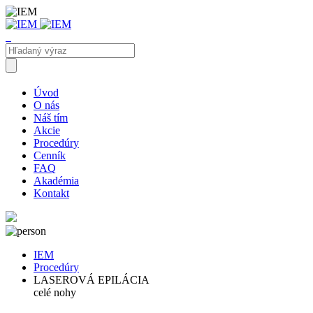
Úvod
O nás
Náš tím
Akcie
Procedúry
Cenník
FAQ
Akadémia
Kontakt
IEM
Procedúry
LASEROVÁ EPILÁCIA
celé nohy