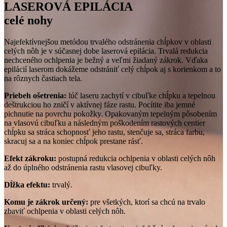
LASEROVÁ EPILÁCIA
celé nohy
Najefektívnejšou metódou trvalého odstránenia chĺpkov v oblasti
celých nôh je v súčasnej dobe laserová epilácia. Trvalá redukcia
nechceného ochlpenia je bežný a veľmi žiadaný zákrok. Vďaka
epilácií laserom dokážeme odstrániť celý chĺpok aj s korienkom a to
na rôznych častiach tela.
Priebeh ošetrenia:
lúč laseru zachytí v cibuľke chĺpku a tepelnou
deštrukciou ho zničí v aktívnej fáze rastu. Pocítite iba jemné
pichnutie na povrchu pokožky. Opakovaným tepelným pôsobením
na vlasovú cibuľku a následným poškodením rastových centier
chĺpku sa stráca schopnosť jeho rastu, stenčuje sa, stráca farbu,
skracuj sa a na koniec chĺpok prestane rásť.
Efekt zákroku:
postupná redukcia ochlpenia v oblasti celých nôh
až do úplného odstránenia rastu vlasovej cibuľky.
Dĺžka efektu:
trvalý.
Komu je zákrok určený:
pre všetkých, ktorí sa chcú na trvalo
zbaviť ochlpenia v oblasti celých nôh.