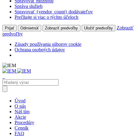
Spravovať možnosti
Správa služieb
Spravovať {vendor_count} dodávateľov
Prečítajte si viac o týchto účeloch
Zobraziť
Prijať
Odmietnúť
Zobraziť predvoľby
Uložiť predvoľby
predvoľby
Zásady používania súborov cookie
Ochrana osobných údajov
Úvod
O nás
Náš tím
Akcie
Procedúry
Cenník
FAQ